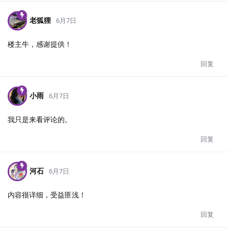
老狐狸
6月7日
楼主牛，感谢提供！
回复
小雨
6月7日
我只是来看评论的。
回复
河石
6月7日
内容很详细，受益匪浅！
回复