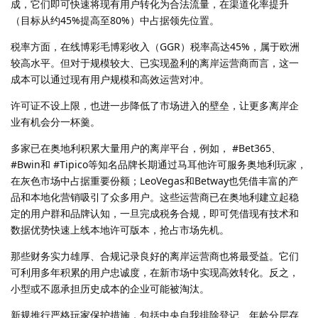
成，它们即可快速将现有用户转化为合法流量，在渠道化率提升
（目标从约45%提高至80%）中占据领先位置。
税率方面，在线博彩毛博彩收入（GGR）税率高达45%，属于欧洲
较高水平。但对于规模较大、已实现盈利的离岸运营商而言，这一
成本可以通过现有用户规模和高效运营对冲。
许可证不设上限，也进一步降低了市场进入的壁垒，让更多离岸企
业有机会分一杯羹。
多家已在奥地利积累大量用户的离岸平台，例如， #Bet365、
#Bwin和 #Tipico等知名品牌长期通过马耳他许可服务奥地利玩家，
在灰色市场中占据重要份额；LeoVegas和Betway也凭借丰富的产
品和本地化营销吸引了众多用户。这些运营商已在奥地利建立起稳
定的用户群和品牌认知，一旦完成税务合规，即可凭借现有技术和
数据优势快速上线本地许可版本，抢占市场先机。
那些财务实力雄厚、合规记录良好的离岸运营商也将最受益。它们
可利用多年积累的用户忠诚度，在新市场中实现高效转化。反之，
小型或不愿承担历史成本的企业可能被淘汰。
新规推行严格玩家保护措施，包括中央自我排除登记、年龄分层存