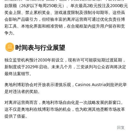
款限额（26岁以下每周250欧元）、单次最高2欧元投注及2000欧元
奖金上限、禁止累积奖金、游戏速度限制及强制冷却期等。这些虽
会影响产品吸引力，但经验丰富的离岸运营商可通过优化负责任博
彩工具、本地化界面和精准营销，在合规框架内提升用户留存和竞
争力。
时间表与行业展望
独立监管机构预计2030年前设立，现有许可可能获短期过渡延期，
新制度或于2029年启动。未来几个月，三党谈判与公众咨询将决定
最终法案细节。
奥地利博彩协会对开放表示谨慎乐观，Casinos Austria则批评此举
是对违法者的奖励。
对离岸运营商而言，奥地利市场自由化是一次战略发展的新窗口。
这不仅是奥地利在线博彩市场的机会，也为欧洲其他垄断市场改革
提供了借鉴。
回复