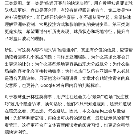
三类意图。第一类是“临近开赛前的快速决策”，用户希望知道哪支球
队状态更好、盘口是否合理、有没有值得跟进的方向。第二类是“中
途补课型研究”，即已经开始关注赛事，但不想从零学起，希望快速
理解亚洲杯赛制、常见投注方式和影响胜负的关键变量。第三类则
更偏实战，希望通过分析历史表现、球员状态和场地特征，提升自
己对盘口波动的理解。
所以，写这类内容不能只讲“谁强谁弱”。真正有价值的信息，应该帮
助读者回答几个实战问题：同样是亚洲强队，为什么某场比赛会开
出更深的让分；为什么某些场地更容易出现大分或低分；为什么临
场前阵容变化会直接拉动赔率；为什么热门队伍在亚洲杯里未必总
是适合无脑追捧。只要把这些问题讲透，文章才会贴近搜索者的真
实意图，也更符合 Google 对有用内容的判断标准。
对于板球亚洲杯这类赛事，用户往往还会关心“最新”“临场”“投注技
巧”这几个隐含诉求。换句话说，他们不只想知道规则，还想知道现
在该怎么看、怎么选、怎么避坑。因此，本文在结构上会尽量做
到：先解释判断逻辑，再给出可执行的观察点，最后提示风险和节
奏管理。这样更符合广义体育新闻读者的阅读习惯，也更适合移动
端快速浏览。