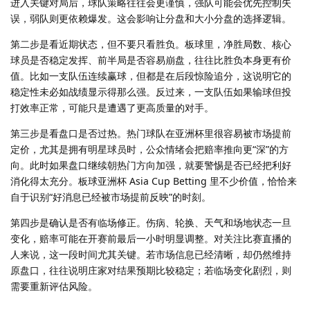
进入关键对局后，球队策略往往会更谨慎，强队可能会优先控制失
误，弱队则更依赖爆发。这会影响让分盘和大小分盘的选择逻辑。
第二步是看近期状态，但不要只看胜负。板球里，净胜局数、核心
球员是否稳定发挥、前半局是否容易崩盘，往往比胜负本身更有价
值。比如一支队伍连续赢球，但都是在后段惊险追分，这说明它的
稳定性未必如战绩显示得那么强。反过来，一支队伍如果输球但投
打效率正常，可能只是遭遇了更高质量的对手。
第三步是看盘口是否过热。热门球队在亚洲杯里很容易被市场提前
定价，尤其是拥有明星球员时，公众情绪会把赔率推向更“深”的方
向。此时如果盘口继续朝热门方向加强，就要警惕是否已经把利好
消化得太充分。板球亚洲杯 Asia Cup Betting 里不少价值，恰恰来
自于识别“好消息已经被市场提前反映”的时刻。
第四步是确认是否有临场修正。伤病、轮换、天气和场地状态一旦
变化，赔率可能在开赛前最后一小时明显调整。对关注比赛直播的
人来说，这一段时间尤其关键。若市场信息已经清晰，却仍然维持
原盘口，往往说明庄家对结果预期比较稳定；若临场变化剧烈，则
需要重新评估风险。