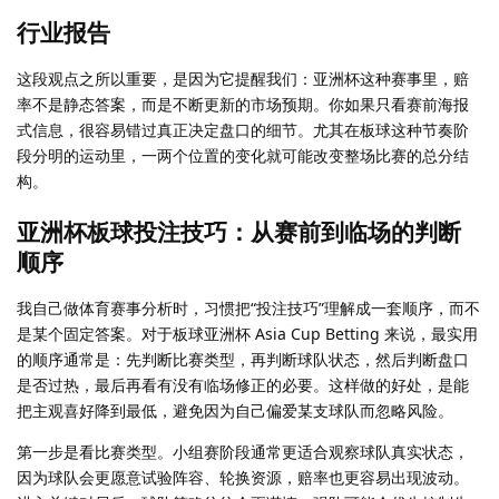
行业报告
这段观点之所以重要，是因为它提醒我们：亚洲杯这种赛事里，赔
率不是静态答案，而是不断更新的市场预期。你如果只看赛前海报
式信息，很容易错过真正决定盘口的细节。尤其在板球这种节奏阶
段分明的运动里，一两个位置的变化就可能改变整场比赛的总分结
构。
亚洲杯板球投注技巧：从赛前到临场的判断
顺序
我自己做体育赛事分析时，习惯把“投注技巧”理解成一套顺序，而不
是某个固定答案。对于板球亚洲杯 Asia Cup Betting 来说，最实用
的顺序通常是：先判断比赛类型，再判断球队状态，然后判断盘口
是否过热，最后再看有没有临场修正的必要。这样做的好处，是能
把主观喜好降到最低，避免因为自己偏爱某支球队而忽略风险。
第一步是看比赛类型。小组赛阶段通常更适合观察球队真实状态，
因为球队会更愿意试验阵容、轮换资源，赔率也更容易出现波动。