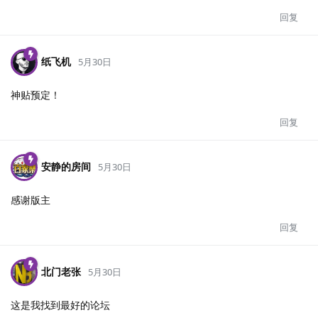
回复
纸飞机
5月30日
神贴预定！
回复
安静的房间
5月30日
感谢版主
回复
北门老张
5月30日
这是我找到最好的论坛