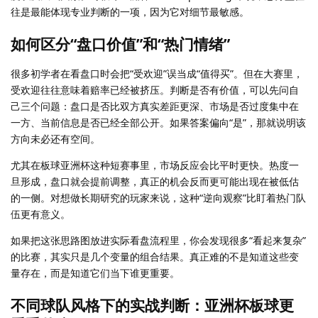
往是最能体现专业判断的一项，因为它对细节最敏感。
如何区分“盘口价值”和“热门情绪”
很多初学者在看盘口时会把“受欢迎”误当成“值得买”。但在大赛里，
受欢迎往往意味着赔率已经被挤压。判断是否有价值，可以先问自
己三个问题：盘口是否比双方真实差距更深、市场是否过度集中在
一方、当前信息是否已经全部公开。如果答案偏向“是”，那就说明该
方向未必还有空间。
尤其在板球亚洲杯这种短赛事里，市场反应会比平时更快。热度一
旦形成，盘口就会提前调整，真正的机会反而更可能出现在被低估
的一侧。对想做长期研究的玩家来说，这种“逆向观察”比盯着热门队
伍更有意义。
如果把这张思路图放进实际看盘流程里，你会发现很多“看起来复杂”
的比赛，其实只是几个变量的组合结果。真正难的不是知道这些变
量存在，而是知道它们当下谁更重要。
不同球队风格下的实战判断：亚洲杯板球更