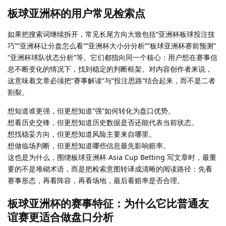
板球亚洲杯的用户常见检索点
如果把搜索词继续拆开，常见长尾方向大致包括“亚洲杯板球投注技
巧”“亚洲杯让分盘怎么看”“亚洲杯大小分分析”“板球亚洲杯赛前预测”
“亚洲杯球队状态分析”等。它们都指向同一个核心：用户想在赛事信
息不断变化的情况下，找到稳定的判断框架。对内容创作者来说，
这意味着文章必须把“赛事解读”与“投注思路”结合起来，而不是二者
割裂。
想知道谁更强，但更想知道“强”如何转化为盘口优势。
想看历史交锋，但更想知道历史数据是否还能代表当前状态。
想找稳妥方向，但更想知道风险主要来自哪里。
想做临场判断，但更想知道哪些信息最先影响赔率。
这也是为什么，围绕板球亚洲杯 Asia Cup Betting 写文章时，最重
要的不是堆砌术语，而是把检索意图转译成清晰的阅读路径：先看
赛事形态，再看阵容，再看场地，最后看赔率是否合理。
板球亚洲杯的赛事特征：为什么它比普通友
谊赛更适合做盘口分析