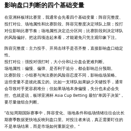
影响盘口判断的四个基础变量
在亚洲杯板球比赛里，我通常会先看四个基础变量：阵容完整度、
投打对位、场地属性和比赛阶段。阵容完整度决定球队上限；投打
对位影响比赛节奏；场地属性决定总分区间；比赛阶段则决定球队
的风险偏好。把这四项连起来看，才能避免只凭主观印象下注。
阵容完整度：主力投手、开局击球手是否齐整，直接影响盘口稳定
性。
投打对位：强投对强打时，大小分和让分盘会更难判断。
场地属性：偏慢、偏弹、是否利于追分，都会影响总分预期。
比赛阶段：小组赛与淘汰赛的风险容忍度不同，影响临场策略。
这些变量不是彼此孤立的。比如一支球队如果缺少关键投手，通常
会导致对手更容易堆分；但如果场地本身偏慢，失分也未必会失
控。也就是说，板球亚洲杯 Asia Cup Betting 最怕“单因子决策”，
要尽量做组合判断。
“在短周期国际赛事中，阵容变化、场地条件和临场情绪往往会比长
期赛季数据更快地反映到盘口里。对投注者来说，真正需要盯住的
不是单场结果，而是市场如何重新定价。”