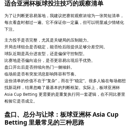
适合亚洲杯板球投注技巧的观察清单
为了让判断更容易落地，我建议把赛前观察浓缩为一张简短清单，
每次看盘时都过一遍。它不保证你一定赢，但可以明显减少情绪化
下注。
主力投手是否完整，尤其是关键局的压制能力。
开局击球组合是否稳定，能否给后段提供足够分差空间。
球队近期是高分进攻型，还是偏保守控制型。
比赛地是否偏向追分，是否更容易出现后手优势。
盘口开出后是否持续向热门一侧倾斜。
临场前是否有突发消息影响阵容和节奏。
这份清单的价值不在于“复杂”，而在于“稳定”。很多人输在每场都想
找新花样，结果忽略了最基本的判断框架。实际上，板球亚洲杯
Asia Cup Betting 更需要的是重复执行同一套逻辑，在不同比赛里
检验它是否成立。
盘口、总分与让球：板球亚洲杯 Asia Cup
Betting 里最常见的三种思路