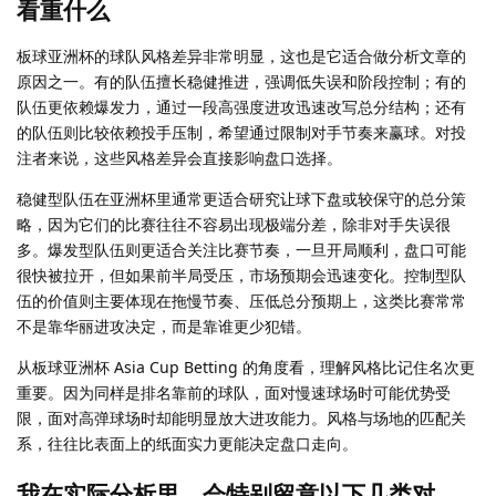
看重什么
板球亚洲杯的球队风格差异非常明显，这也是它适合做分析文章的
原因之一。有的队伍擅长稳健推进，强调低失误和阶段控制；有的
队伍更依赖爆发力，通过一段高强度进攻迅速改写总分结构；还有
的队伍则比较依赖投手压制，希望通过限制对手节奏来赢球。对投
注者来说，这些风格差异会直接影响盘口选择。
稳健型队伍在亚洲杯里通常更适合研究让球下盘或较保守的总分策
略，因为它们的比赛往往不容易出现极端分差，除非对手失误很
多。爆发型队伍则更适合关注比赛节奏，一旦开局顺利，盘口可能
很快被拉开，但如果前半局受压，市场预期会迅速变化。控制型队
伍的价值则主要体现在拖慢节奏、压低总分预期上，这类比赛常常
不是靠华丽进攻决定，而是靠谁更少犯错。
从板球亚洲杯 Asia Cup Betting 的角度看，理解风格比记住名次更
重要。因为同样是排名靠前的球队，面对慢速球场时可能优势受
限，面对高弹球场时却能明显放大进攻能力。风格与场地的匹配关
系，往往比表面上的纸面实力更能决定盘口走向。
我在实际分析里，会特别留意以下几类对