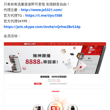
只有你有流量渠道即可变现 实现财富自由！
代理注册：
http://www.jx5321.com/
官方代理TG：
https://t.me/tiyu1588
官方代理SKYPE：
https://join.skype.com/invite/vQrhw2BvS24p
会员活动：