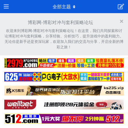
全部主题
博彩网-博彩对冲与套利策略论坛
欢迎来到博彩网-博彩对冲与套利策略论坛！在这里，我们共同探索和讨
论博彩对冲与套利策略，分享经验、分析技巧，提升游戏中的盈利能力。
无论你是新手还是资深玩家，欢迎加入我们的交流与分享，开启全新的博
彩之旅！