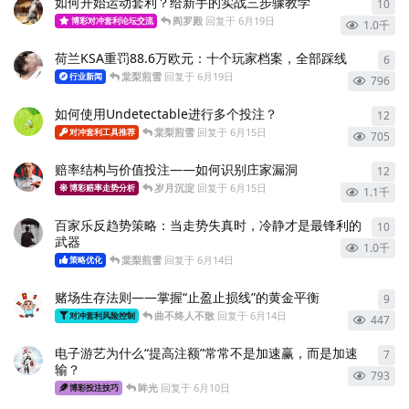
如何开始运动套利？给新手的实战三步骤教学
10
10
阎罗殿
回复于
6月19日
博彩对冲套利论坛交流
1.0千
荷兰KSA重罚88.6万欧元：十个玩家档案，全部踩线
6
6
条
棠梨煎雪
回复于
6月19日
行业新闻
796
如何使用Undetectable进行多个投注？
12
12
棠梨煎雪
回复于
6月15日
对冲套利工具推荐
705
赔率结构与价值投注——如何识别庄家漏洞
12
12
岁月沉淀
回复于
6月15日
博彩赔率走势分析
1.1千
百家乐反趋势策略：当走势失真时，冷静才是最锋利的
10
10
武器
1.0千
棠梨煎雪
回复于
6月14日
策略优化
赌场生存法则——掌握“止盈止损线”的黄金平衡
9
9
条
曲不终人不散
回复于
6月14日
对冲套利风险控制
447
电子游艺为什么“提高注额”常常不是加速赢，而是加速
7
7
条
输？
793
眸光
回复于
6月10日
博彩投注技巧